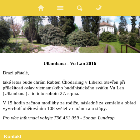
Ullambana - Vu Lan 2016
Drazí přátelé,
také letos bude chrám Rabten Čhödarling v Liberci otevřen při
příležitosti oslav vietnamského buddhistického svátku Vu Lan
(Ullambana) a to tuto sobotu 27. srpna.
V 15 hodin začnou modlitby za rodiče, následně za zemřelé a obřad
vyvrcholí obětováním 108 světel v chrámu a u stúpy.
Pro více informací volejte 736 431 059 - Sonam Lundrup
Kontakt