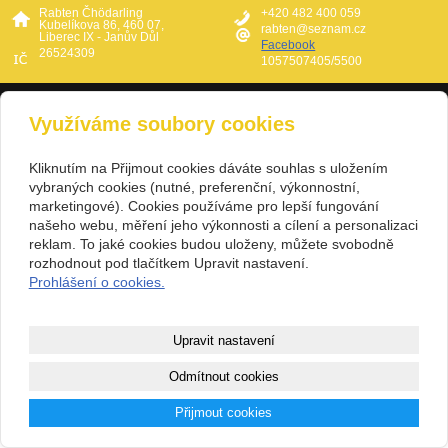
Rabten Čhödarling
+420 482 400 059
Kubelíkova 86, 460 07,
rabten@seznam.cz
Liberec IX - Janův Důl
Facebook
26524309
1057507405/5500
Copyright © 2000 - 2024 Rabten Čhödarling, 2025 - 2026 Kateřina
Využíváme soubory cookies
|
Trojanová
Mapa webu
Kliknutím na Přijmout cookies dáváte souhlas s uložením
vybraných cookies (nutné, preferenční, výkonnostní,
marketingové). Cookies používáme pro lepší fungování
našeho webu, měření jeho výkonnosti a cílení a personalizaci
reklam. To jaké cookies budou uloženy, můžete svobodně
rozhodnout pod tlačítkem Upravit nastavení.
Prohlášení o cookies.
Upravit nastavení
Odmítnout cookies
Přijmout cookies