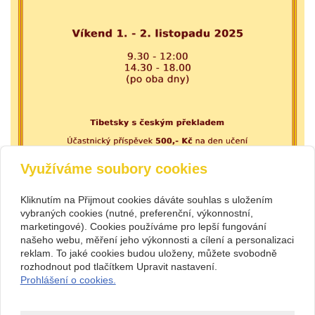
Využíváme soubory cookies
Kliknutím na Přijmout cookies dáváte souhlas s uložením
vybraných cookies (nutné, preferenční, výkonnostní,
marketingové). Cookies používáme pro lepší fungování
našeho webu, měření jeho výkonnosti a cílení a personalizaci
reklam. To jaké cookies budou uloženy, můžete svobodně
rozhodnout pod tlačítkem Upravit nastavení.
Kontakt
Prohlášení o cookies.
Rabten Čhödarling
+420 482 400 059
Kubelíkova 86, 460 07,
rabten@seznam.cz
Liberec IX - Janův Důl
Facebook