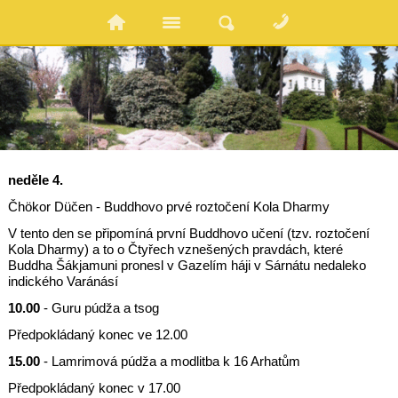
neděle 4.
Čhökor Düčen - Buddhovo prvé roztočení Kola Dharmy
V tento den se připomíná první Buddhovo učení (tzv. roztočení
Kola Dharmy) a to o Čtyřech vznešených pravdách, které
Buddha Šákjamuni pronesl v Gazelím háji v Sárnátu nedaleko
indického Varánásí
10.00
- Guru púdža a tsog
Předpokládaný konec ve 12.00
15.00
- Lamrimová púdža a modlitba k 16 Arhatům
Předpokládaný konec v 17.00