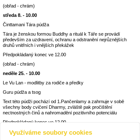
(obřad - chrám)
středa 8. - 10.00
Činttamani Tára púdža
Tára je ženskou formou Buddhy a rituál k Táře se provádí
především za uzdravení, ochranu a odstranění nejrůznějších
druhů vnitřních i vnějších překážek
Předpokládaný konec ve 12.00
(obřad - chrám)
neděle 25. - 10.00
Le Vu Lan - modlitby za rodiče a předky
Guru púdža a tsog
Text této púdži pochází od 1.Pančenlamy a zahrnuje v sobě
všechny body cvičení Dharmy, zvláště pak pročištění
nectnostných činů a nahromadění pozitivního potenciálu
Předpokládaný konec ve 12.00
(obřad - chrám)
Využíváme soubory cookies