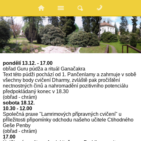
pondělí 13.12. -
17.00
obřad Guru púdža a rituál Ganačakra
Text této púdži pochází od 1. Pančenlamy a zahrnuje v sobě
všechny body cvičení Dharmy, zvláště pak pročištění
nectnostných činů a nahromadění pozitivního potenciálu
předpokládaný konec v
18.30
(obřad - chrám)
sobota 18.12.
10.30 - 12.00
Společná praxe "Lamrimových přípravných cvičení" u
příležitosti připomínky odchodu našeho učitele Ctihodného
Geše Penby
(obřad - chrám)
17.00