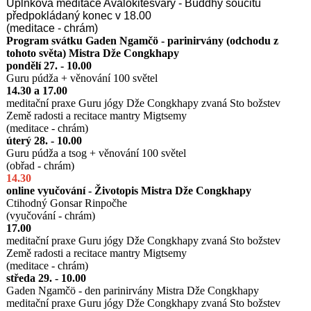
Úplňková meditace Avalokitešvary - Buddhy soucitu
předpokládaný konec v 18.00
(meditace - chrám)
Program svátku Gaden Ngamčö - parinirvány (odchodu z
tohoto světa) Mistra Dže Congkhapy
pondělí 27. - 10.00
Guru púdža + věnování 100 světel
14.30 a 17.00
meditační praxe Guru jógy Dže Congkhapy zvaná Sto božstev
Země radosti a recitace mantry Migtsemy
(meditace - chrám)
úterý 28. - 10.00
Guru púdža a tsog + věnování 100 světel
(obřad - chrám)
14.30
online vyučování - Životopis Mistra Dže Congkhapy
Ctihodný Gonsar Rinpočhe
(vyučování - chrám)
17.00
meditační praxe Guru jógy Dže Congkhapy zvaná Sto božstev
Země radosti a recitace mantry Migtsemy
(meditace - chrám)
středa 29. - 10.00
Gaden Ngamčö - den parinirvány Mistra Dže Congkhapy
meditační praxe Guru jógy Dže Congkhapy zvaná Sto božstev