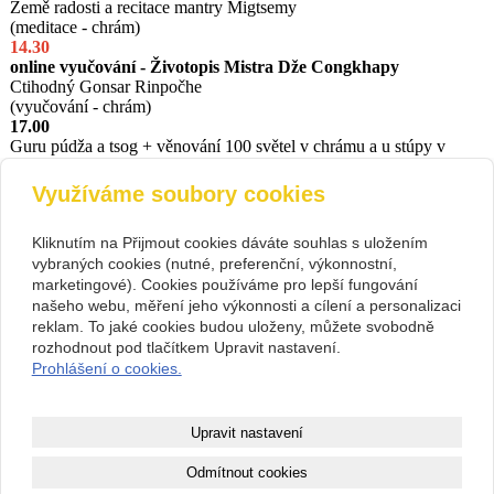
Země radosti a recitace mantry Migtsemy
(meditace - chrám)
14.30
online vyučování - Životopis Mistra Dže Congkhapy
Ctihodný Gonsar Rinpočhe
(vyučování - chrám)
17.00
Gur
u púdža a tsog + věnování 100 světel v chrámu a u stúpy v
parku Centra
předpokládaný konec ve 20.00
Využíváme soubory cookies
(obřad - chrám)
Při návštěvě budovy Centra Rabten Čhödarling, prosíme,
Kliknutím na Přijmout cookies dáváte souhlas s uložením
dodržujte všechna opatření proti šíření nákazy Covid 19.
vybraných cookies (nutné, preferenční, výkonnostní,
Děkujeme
marketingové). Cookies používáme pro lepší fungování
našeho webu, měření jeho výkonnosti a cílení a personalizaci
reklam. To jaké cookies budou uloženy, můžete svobodně
rozhodnout pod tlačítkem Upravit nastavení.
Kontakt
Prohlášení o cookies.
Rabten Čhödarling
+420 482 400 059
Kubelíkova 86, 460 07,
rabten@seznam.cz
Liberec IX - Janův Důl
Facebook
26524309
Upravit nastavení
1057507405/5500
Odmítnout cookies
Copyright © 2000 - 2024 Rabten Čhödarling, 2025 - 2026 Kateřina