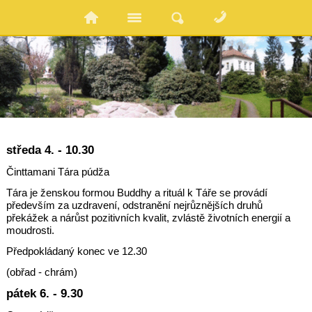
středa 4. - 10.30
Činttamani Tára púdža
Tára je ženskou formou Buddhy a rituál k Táře se provádí
především za uzdravení, odstranění nejrůznějších druhů
překážek a nárůst pozitivních kvalit, zvlástě životních energií a
moudrosti.
Předpokládaný konec ve 12.30
(obřad - chrám)
pátek 6. - 9.30