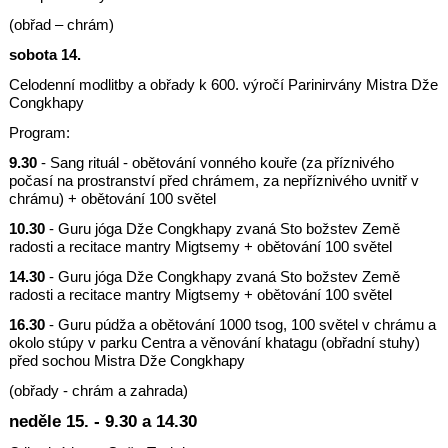
(obřad – chrám)
sobota 14.
Celodenní modlitby a obřady k 600. výročí Parinirvány Mistra Dže
Congkhapy
Program:
9.30
- Sang rituál - obětování vonného kouře (za příznivého
počasí na prostranství před chrámem, za nepříznivého uvnitř v
chrámu) + obětování 100 světel
10.30
- Guru jóga Dže Congkhapy zvaná Sto božstev Země
radosti a recitace mantry Migtsemy + obětování 100 světel
14.30
- Guru jóga Dže Congkhapy zvaná Sto božstev Země
radosti a recitace mantry Migtsemy + obětování 100 světel
16.30
- Guru púdža a obětování 1000 tsog, 100 světel v chrámu a
okolo stúpy v parku Centra a věnování khatagu (obřadní stuhy)
před sochou Mistra Dže Congkhapy
(obřady - chrám a zahrada)
neděle 15. - 9.30 a 14.30