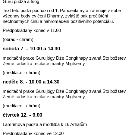
Guru púdža a tsog
Text této púdži pochází od 1. Pančenlamy a zahrnuje v sobě
všechny body cvičení Dharmy, zvláště pak pročištění
nectnostných činů a nahromadění pozitivního potenciálu.
Předpokládaný konec v 11.00
(obřad - chrám)
sobota 7. - 10.00 a 14.30
meditační praxe Guru jógy Dže Congkhapy zvaná Sto božstev
Země radosti a recitace mantry Migtsemy
(meditace - chrám)
neděle 8. - 10.00 a 14.30
meditační praxe Guru jógy Dže Congkhapy zvaná Sto božstev
Země radosti a recitace mantry Migtsemy
(meditace - chrám)
čtvrtek 12. - 9.00
Lamrimová púdža a modlitba k 16 Arhatům
Předpokládaný konec ve 12.00