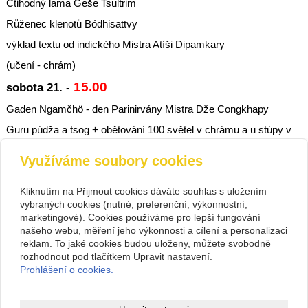
Ctihodný lama Geše Tsultrim
Růženec klenotů Bódhisattvy
výklad textu od indického Mistra Atíši Dipamkary
(učení - chrám)
15.00
sobota 21. -
Gaden Ngamčhö - den Parinirvány Mistra Dže Congkhapy
Guru púdža a tsog + obětování 100 světel v chrámu a u stúpy v
parku Centra
Využíváme soubory cookies
Předpokládaný konec v 16.30
(obřad - chrám)
Kliknutím na Přijmout cookies dáváte souhlas s uložením
vybraných cookies (nutné, preferenční, výkonnostní,
marketingové). Cookies používáme pro lepší fungování
Změna programu vyhrazena
našeho webu, měření jeho výkonnosti a cílení a personalizaci
reklam. To jaké cookies budou uloženy, můžete svobodně
rozhodnout pod tlačítkem Upravit nastavení.
Kontakt
Prohlášení o cookies.
Rabten Čhödarling
+420 482 400 059
Kubelíkova 86, 460 07,
rabten@seznam.cz
Liberec IX - Janův Důl
Facebook
26524309