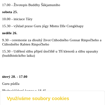
17.00 - Životopis Buddhy Šákjamuniho
sobota 25.
10.00 - iniciace Táry
15.30 - výklad praxe Guru jógy Mistra Dže Congkhapy
neděle 26.
9.30 - ceremonie za dlouhý život Ctihodného Gonsar Rinpočheho a
Ctihodného Rabten Rinpočheho
15.30 - Udělení slibu přijetí útočiště u Tří klenotů a slibu upasaky
(buddhistického laika)
úterý 28. - 17.00
Guru púdža
Předpokládaný konec v 18.45
(obřad – chrám)
Využíváme soubory cookies