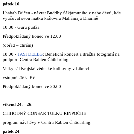
pátek 10.
Lhabab Düčen - návrat Buddhy Šákjamuniho z nebe dévů, kde
vyučoval svou matku královnu Mahámaju Dharmě
10.00 - Guru púdža
Předpokládaný konec ve 12.00
(obřad – chrám)
18.00 -
TAŠI DELEG
: Benefiční koncert a dražba fotografií na
podporu Centra Rabten Čhödarling
Velký sál Krajské vědecké knihovny v Liberci
vstupné 250,- Kč
Předpokládaný konec ve 20.00
víkend 24. - 26.
CTIHODNÝ GONSAR TULKU RINPOČHE
program návštěvy v Centru Rabten Čhödarling:
pátek 24.