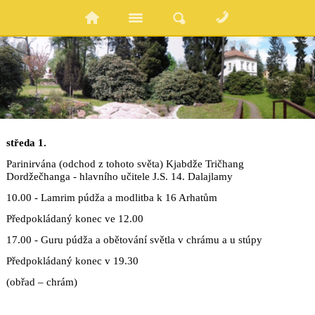
středa 1.
Parinirvána (odchod z tohoto světa) Kjabdže Tričhang
Dordžečhanga - hlavního učitele J.S. 14. Dalajlamy
10.00 - Lamrim púdža a modlitba k 16 Arhatům
Předpokládaný konec ve 12.00
17.00 - Guru púdža a obětování světla v chrámu a u stúpy
Předpokládaný konec v 19.30
(obřad – chrám)