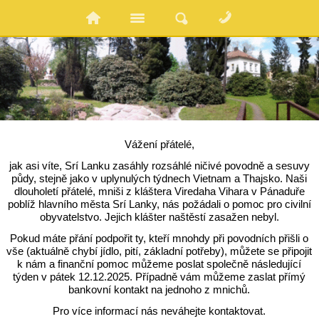
Vážení přátelé,
jak asi víte, Srí Lanku zasáhly rozsáhlé ničivé povodně a sesuvy
půdy, stejně jako v uplynulých týdnech Vietnam a Thajsko. Naši
dlouholetí přátelé, mniši z kláštera Viredaha Vihara v Pánaduře
poblíž hlavního města Srí Lanky,
nás požádali o pomoc pro civilní
obyvatelstvo. Jejich klášter naštěstí zasažen nebyl.
Pokud máte přání podpořit ty, kteří mnohdy při povodních přišli o
vše (aktuálně chybí jídlo, pití, základní potřeby), můžete se připojit
k nám a finanční pomoc můžeme poslat společně následující
týden v pátek 12.12.2025. Případně vám můžeme zaslat přímý
bankovní kontakt na jednoho z mnichů.
Pro více informací nás neváhejte kontaktovat.