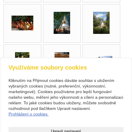
Využíváme soubory cookies
Kliknutím na Přijmout cookies dáváte souhlas s uložením
vybraných cookies (nutné, preferenční, výkonnostní,
marketingové). Cookies používáme pro lepší fungování
zpět
našeho webu, měření jeho výkonnosti a cílení a personalizaci
reklam. To jaké cookies budou uloženy, můžete svobodně
rozhodnout pod tlačítkem Upravit nastavení.
Kontakt
Prohlášení o cookies.
Rabten Čhödarling
+420 482 400 059
Kubelíkova 86, 460 07,
rabten@seznam.cz
Liberec IX - Janův Důl
Facebook
26524309
Upravit nastavení
1057507405/5500